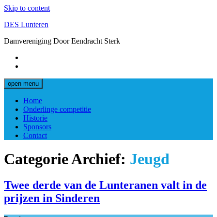
Skip to content
DES Lunteren
Damvereniging Door Eendracht Sterk
open menu
Home
Onderlinge competitie
Historie
Sponsors
Contact
Categorie Archief:
Jeugd
Twee derde van de Lunteranen valt in de
prijzen in Sinderen