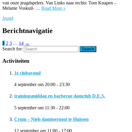
van onze jeugdspelers. Van Links naar rechts: Tom Knapen –
Melanie Voskuil- …
Read More »
Jeugd
Berichtnavigatie
1
2
3
…
14
→
Search for:
Search
Activiteiten
1e clubavond
4 september om 20:00
-
23:30
trainingsmiddag en barbecue damclub D.E.S.
5 september om 11:30
-
22:00
Crum – Niels damtoernooi te Huissen
12 september om 11:00
-
17:00