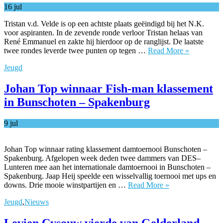
16
jul
Tristan v.d. Velde is op een achtste plaats geëindigd bij het N.K.
voor aspiranten. In de zevende ronde verloor Tristan helaas van
René Emmanuel en zakte hij hierdoor op de ranglijst. De laatste
twee rondes leverde twee punten op tegen …
Read More »
Jeugd
Johan Top winnaar Fish-man klassement
in Bunschoten – Spakenburg
9
jul
Johan Top winnaar rating klassement damtoernooi Bunschoten –
Spakenburg. Afgelopen week deden twee dammers van DES–
Lunteren mee aan het internationale damtoernooi in Bunschoten –
Spakenburg. Jaap Heij speelde een wisselvallig toernooi met ups en
downs. Drie mooie winstpartijen en …
Read More »
Jeugd
,
Nieuws