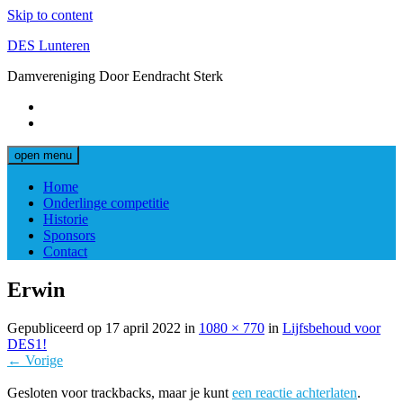
Skip to content
DES Lunteren
Damvereniging Door Eendracht Sterk
open menu
Home
Onderlinge competitie
Historie
Sponsors
Contact
Erwin
Gepubliceerd op
17 april 2022
in
1080 × 770
in
Lijfsbehoud voor
DES1!
← Vorige
Gesloten voor trackbacks, maar je kunt
een reactie achterlaten
.