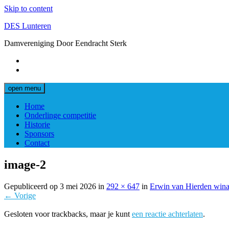
Skip to content
DES Lunteren
Damvereniging Door Eendracht Sterk
open menu
Home
Onderlinge competitie
Historie
Sponsors
Contact
image-2
Gepubliceerd op
3 mei 2026
in
292 × 647
in
Erwin van Hierden win
← Vorige
Gesloten voor trackbacks, maar je kunt
een reactie achterlaten
.